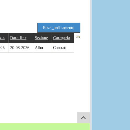
zio
Data fine
Sezione
Categoria
026
20-08-2026
Albo
Contratti
Salta a inizio pagina