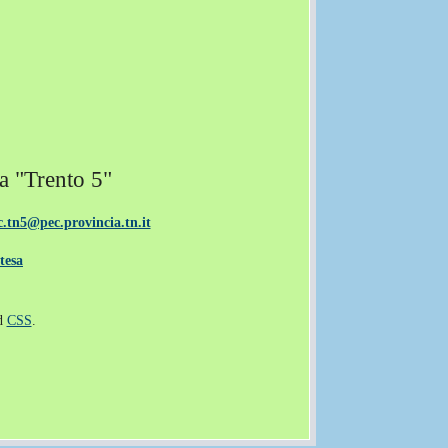
a "Trento 5"
c.tn5@pec.provincia.tn.it
tesa
d
CSS
.