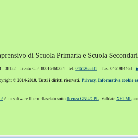
mprensivo di Scuola Primaria e Scuola Secondari
 - 38122 - Trento C.F. 80016460224 - tel.
0461263331
- fax. 0461984463
-
i
pyright
© 2014-2018. Tutti i diritti riservati.
Privacy
,
Informativa cookie es
a!
è un software libero rilasciato sotto
licenza GNU/GPL
. Validate
XHTML
an