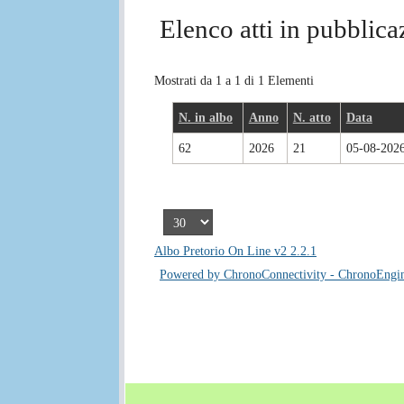
Elenco atti in pubblica
Mostrati da 1 a 1 di 1 Elementi
N. in albo
Anno
N. atto
Data
62
2026
21
05-08-202
Albo Pretorio On Line v2 2.2.1
Powered by ChronoConnectivity - ChronoEngi
Piè di pagina